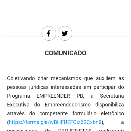
DER
Desenvolvimento e da Articulação Municipal
DETRAN
Desenvolvimento Humano
EMPAER
Educação
ESPEP
Empreender
COMUNICADO
EPC
Secretaria de Fazenda
FAC
Secretaria de Governo
Objetivando criar mecanismos que auxiliem as
Fapesq
Infraestrutura e dos Recursos Hídricos
pessoas jurídicas interessadas em participar do
Programa EMPREENDER PB, a Secretaria
Fundação Casa de José Américo
Juventude, Esporte e Lazer
Executiva do Empreendedorismo disponibiliza
FUNAD
Meio Ambiente e Sustentabilidade
através do competente formulário eletrônico
(
https://forms.gle/wBHFUEFCiz6SCxbn8
), a
FUNDAC
Mulher e da Diversidade Humana
possibilidade de PROJETISTAS realizarem