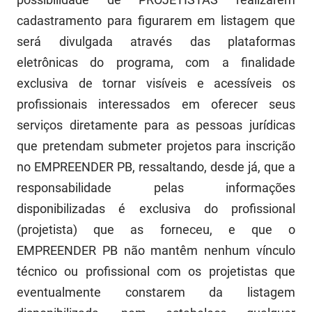
FUNES
Planejamento, Orçamento e Gestão
cadastramento para figurarem em listagem que
será divulgada através das plataformas
FUNESC
Procuradoria Geral do Estado
eletrônicas do programa, com a finalidade
IMEQ
Representação Institucional
exclusiva de tornar visíveis e acessíveis os
profissionais interessados em oferecer seus
IASS
Saúde
serviços
diretamente
para as pessoas jurídicas
IPHAEP
Segurança e Defesa Social
que pretendam submeter projetos para inscrição
no EMPREENDER PB, ressaltando, desde já, que a
JUCEP
Turismo e Desenvolvimento Econômico
responsabilidade pelas informações
LIFESA
disponibilizadas é exclusiva do profissional
(projetista) que as forneceu, e que o
LOTEP
EMPREENDER PB não mantêm nenhum vínculo
Ouvidoria Geral do Estado
técnico ou profissional com os projetistas que
PAP
eventualmente constarem da listagem