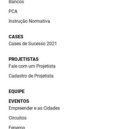
Bancos
PBGÁS
PCA
PB Saúde
Instrução Normativa
PBTUR
CASES
PBPREV
Cases de Sucesso 2021
Projeto Cooperar
PROJETISTAS
Fale com um Projetista
PROCASE
Cadastro de Projetista
PROCON
EQUIPE
Polícia Militar
EVENTOS
Polícia Civil
Empreender e as Cidades
Circuitos
Rádio Tabajara
Fenemp