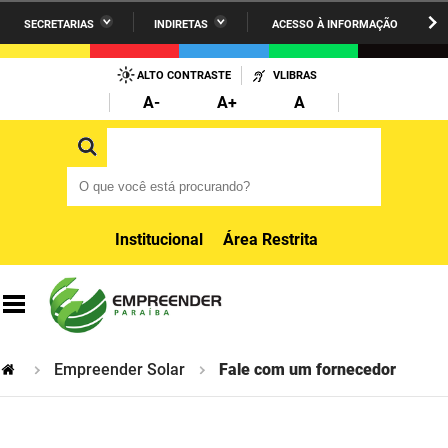
SECRETARIAS
INDIRETAS
ACESSO À INFORMAÇÃO
A União
Administração
IR
PARA
ALTO CONTRASTE
VLIBRAS
AESA
Administração Penitenciária
O
A-
A+
A
CONTEÚDO
ARPB
Agricultura Familiar e Desenvolvimento do Semiárido
O que você está procurando?
O que você está procurando?
Agevisa
Casa Civil do Governador
Cagepa
Casa Militar do Governador
Institucional
Área Restrita
Cehap
Ciência, Tecnologia, Inovação e Ensino Superior
Cinep
Comunicação Institucional
Codata
Controladoria Geral do Estado
Empreender Solar
Fale com um fornecedor
Companhia Docas
Cultura
Corpo de Bombeiros
Desenvolvimento da Agropecuária e Pesca