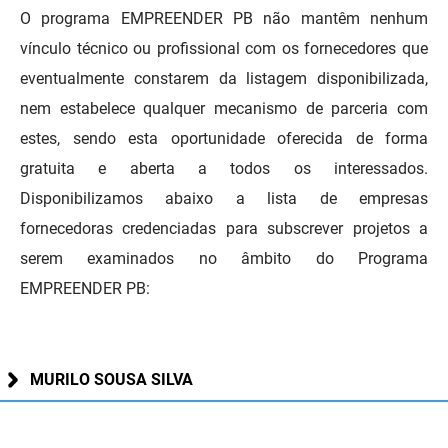
O programa EMPREENDER PB não mantêm nenhum
DER
Desenvolvimento e da Articulação Municipal
vínculo técnico ou profissional com os fornecedores que
DETRAN
Desenvolvimento Humano
eventualmente constarem da listagem disponibilizada,
nem estabelece qualquer mecanismo de parceria com
EMPAER
Educação
estes, sendo esta oportunidade oferecida de forma
ESPEP
Empreender
gratuita e aberta a todos os interessados.
Disponibilizamos abaixo a lista de empresas
EPC
Secretaria de Fazenda
fornecedoras credenciadas para subscrever projetos a
FAC
Secretaria de Governo
serem examinados no âmbito do Programa
EMPREENDER PB:
Fapesq
Infraestrutura e dos Recursos Hídricos
Fundação Casa de José Américo
Juventude, Esporte e Lazer
MURILO SOUSA SILVA
FUNAD
Meio Ambiente e Sustentabilidade
FUNDAC
Mulher e da Diversidade Humana