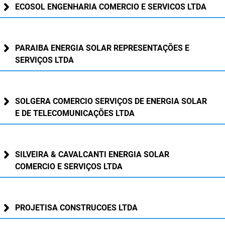
ECOSOL ENGENHARIA COMERCIO E SERVICOS LTDA
FUNES
Planejamento, Orçamento e Gestão
FUNESC
Procuradoria Geral do Estado
PARAIBA ENERGIA SOLAR REPRESENTAÇÕES E
IMEQ
Representação Institucional
SERVIÇOS LTDA
IASS
Saúde
IPHAEP
Segurança e Defesa Social
SOLGERA COMERCIO SERVIÇOS DE ENERGIA SOLAR
E DE TELECOMUNICAÇÕES LTDA
JUCEP
Turismo e Desenvolvimento Econômico
LIFESA
SILVEIRA & CAVALCANTI ENERGIA SOLAR
LOTEP
COMERCIO E SERVIÇOS LTDA
Ouvidoria Geral do Estado
PROJETISA CONSTRUCOES LTDA
PAP