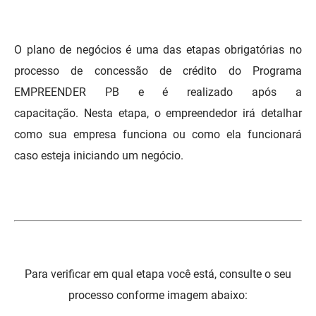
DER
Desenvolvimento e da Articulação Municipal
O plano de negócios é uma das etapas obrigatórias no
DETRAN
Desenvolvimento Humano
processo de concessão de crédito do Programa
EMPAER
Educação
EMPREENDER PB e é realizado após a
capacitação. Nesta etapa, o empreendedor irá detalhar
ESPEP
Empreender
como sua empresa funciona ou como ela funcionará
EPC
Secretaria de Fazenda
caso esteja iniciando um negócio.
FAC
Secretaria de Governo
Fapesq
Infraestrutura e dos Recursos Hídricos
Fundação Casa de José Américo
Juventude, Esporte e Lazer
FUNAD
Meio Ambiente e Sustentabilidade
Para verificar em qual etapa você está, consulte o seu
processo conforme imagem abaixo:
FUNDAC
Mulher e da Diversidade Humana