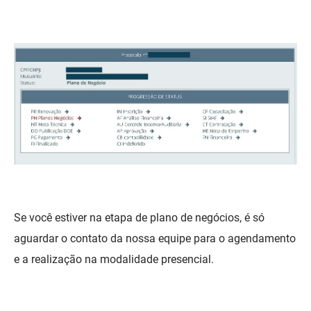
FUNES
Planejamento, Orçamento e Gestão
FUNESC
Procuradoria Geral do Estado
IMEQ
Representação Institucional
IASS
Saúde
IPHAEP
Segurança e Defesa Social
JUCEP
Turismo e Desenvolvimento Econômico
LIFESA
Se você estiver na etapa de plano de negócios, é só
LOTEP
aguardar o contato da nossa equipe para o agendamento
e a realização na modalidade presencial.
Ouvidoria Geral do Estado
PAP