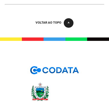
PBGÁS
PB Saúde
VOLTAR AO TOPO
PBTUR
PBPREV
Projeto Cooperar
PROCASE
PROCON
Polícia Militar
Polícia Civil
Rádio Tabajara