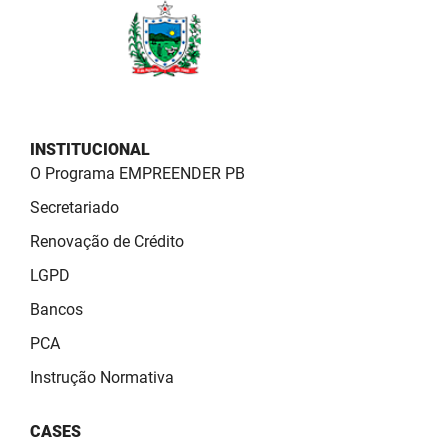
FUNES
Planejamento, Orçamento e Gestão
FUNESC
Procuradoria Geral do Estado
IMEQ
Representação Institucional
INSTITUCIONAL
IASS
Saúde
O Programa EMPREENDER PB
IPHAEP
Segurança e Defesa Social
Secretariado
Renovação de Crédito
JUCEP
Turismo e Desenvolvimento Econômico
LGPD
LIFESA
Bancos
LOTEP
PCA
Ouvidoria Geral do Estado
Instrução Normativa
PAP
CASES