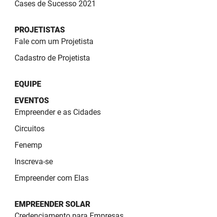
Cases de Sucesso 2021
PBGÁS
PB Saúde
PROJETISTAS
Fale com um Projetista
PBTUR
Cadastro de Projetista
PBPREV
EQUIPE
Projeto Cooperar
EVENTOS
Empreender e as Cidades
PROCASE
Circuitos
PROCON
Fenemp
Polícia Militar
Inscreva-se
Polícia Civil
Empreender com Elas
Rádio Tabajara
EMPREENDER SOLAR
Credenciamento para Empresas