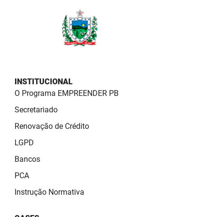
PBGÁS
PB Saúde
PBTUR
PBPREV
INSTITUCIONAL
Projeto Cooperar
O Programa EMPREENDER PB
Secretariado
PROCASE
Renovação de Crédito
PROCON
LGPD
Polícia Militar
Bancos
PCA
Polícia Civil
Instrução Normativa
Rádio Tabajara