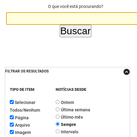
O que você está procurando?
DER
Desenvolvimento e da Articulação Municipal
DETRAN
Desenvolvimento Humano
EMPAER
Educação
ESPEP
Empreender
EPC
Secretaria de Fazenda
FILTRAR OS RESULTADOS
FAC
Secretaria de Governo
TIPO DE ITEM
NOTÍCIAS DESDE
Fapesq
Infraestrutura e dos Recursos Hídricos
Selecionar
Ontem
Fundação Casa de José Américo
Juventude, Esporte e Lazer
Última semana
Todos/Nenhum
FUNAD
Meio Ambiente e Sustentabilidade
Último mês
Página
Sempre
Arquivo
FUNDAC
Mulher e da Diversidade Humana
Intervalo
Imagem