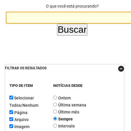
O que você está procurando?
DER
Desenvolvimento e da Articulação Municipal
DETRAN
Desenvolvimento Humano
EMPAER
Educação
ESPEP
Empreender
EPC
Secretaria de Fazenda
FILTRAR OS RESULTADOS
FAC
Secretaria de Governo
TIPO DE ITEM
NOTÍCIAS DESDE
Fapesq
Infraestrutura e dos Recursos Hídricos
Selecionar
Ontem
Fundação Casa de José Américo
Juventude, Esporte e Lazer
Última semana
Todos/Nenhum
FUNAD
Meio Ambiente e Sustentabilidade
Último mês
Página
Sempre
Arquivo
FUNDAC
Mulher e da Diversidade Humana
Intervalo
Imagem