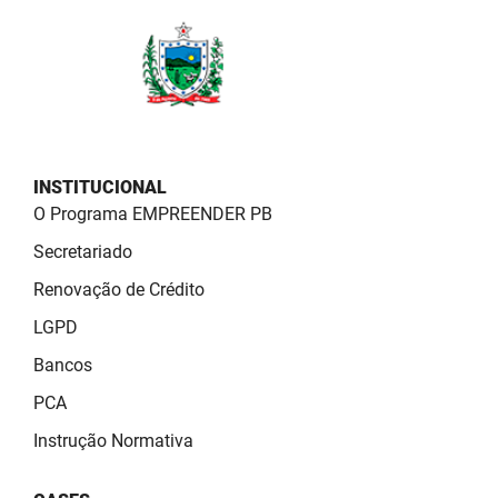
PBGÁS
PB Saúde
PBTUR
PBPREV
INSTITUCIONAL
Projeto Cooperar
O Programa EMPREENDER PB
Secretariado
PROCASE
Renovação de Crédito
PROCON
LGPD
Polícia Militar
Bancos
PCA
Polícia Civil
Instrução Normativa
Rádio Tabajara