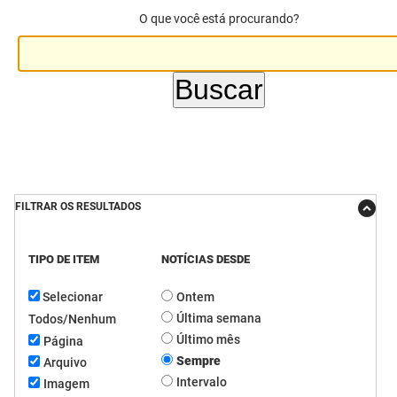
O que você está procurando?
DER
Desenvolvimento e da Articulação Municipal
DETRAN
Desenvolvimento Humano
EMPAER
Educação
ESPEP
Empreender
EPC
Secretaria de Fazenda
FILTRAR OS RESULTADOS
FAC
Secretaria de Governo
TIPO DE ITEM
NOTÍCIAS DESDE
Fapesq
Infraestrutura e dos Recursos Hídricos
Selecionar
Ontem
Fundação Casa de José Américo
Juventude, Esporte e Lazer
Última semana
Todos/Nenhum
FUNAD
Meio Ambiente e Sustentabilidade
Último mês
Página
Sempre
Arquivo
FUNDAC
Mulher e da Diversidade Humana
Intervalo
Imagem