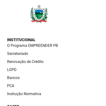
PBGÁS
PB Saúde
PBTUR
PBPREV
INSTITUCIONAL
Projeto Cooperar
O Programa EMPREENDER PB
Secretariado
PROCASE
Renovação de Crédito
PROCON
LGPD
Polícia Militar
Bancos
PCA
Polícia Civil
Instrução Normativa
Rádio Tabajara