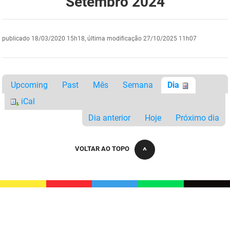
Setembro 2024
DER
Desenvolvimento e da Articulação Municipal
DETRAN
Desenvolvimento Humano
publicado
18/03/2020 15h18,
última modificação
27/10/2025 11h07
EMPAER
Educação
ESPEP
Empreender
Upcoming
Past
Mês
Semana
Dia
iCal
EPC
Secretaria de Fazenda
Dia anterior
Hoje
Próximo dia
FAC
Secretaria de Governo
VOLTAR AO TOPO
Fapesq
Infraestrutura e dos Recursos Hídricos
Fundação Casa de José Américo
Juventude, Esporte e Lazer
FUNAD
Meio Ambiente e Sustentabilidade
FUNDAC
Mulher e da Diversidade Humana