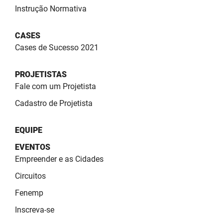
PBGÁS
Instrução Normativa
PB Saúde
CASES
Cases de Sucesso 2021
PBTUR
PBPREV
PROJETISTAS
Fale com um Projetista
Projeto Cooperar
Cadastro de Projetista
PROCASE
EQUIPE
PROCON
EVENTOS
Empreender e as Cidades
Polícia Militar
Circuitos
Polícia Civil
Fenemp
Rádio Tabajara
Inscreva-se