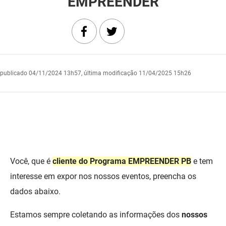
EMPREENDER
DER
Desenvolvimento e da Articulação Municipal
DETRAN
Desenvolvimento Humano
EMPAER
Educação
publicado
04/11/2024 13h57,
última modificação
11/04/2025 15h26
ESPEP
Empreender
EPC
Secretaria de Fazenda
FAC
Secretaria de Governo
Fapesq
Infraestrutura e dos Recursos Hídricos
Você, que é
cliente do Programa EMPREENDER PB
e tem
Fundação Casa de José Américo
Juventude, Esporte e Lazer
interesse em expor nos nossos eventos, preencha os
dados abaixo.
FUNAD
Meio Ambiente e Sustentabilidade
Estamos sempre coletando as informações dos
nossos
FUNDAC
Mulher e da Diversidade Humana