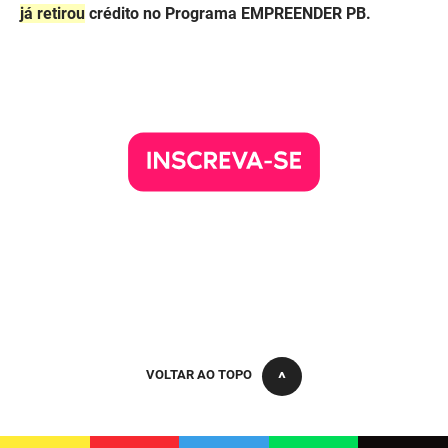
já retirou
crédito no Programa EMPREENDER PB.
PBGÁS
PB Saúde
PBTUR
PBPREV
Projeto Cooperar
PROCASE
PROCON
Polícia Militar
Polícia Civil
VOLTAR AO TOPO
Rádio Tabajara