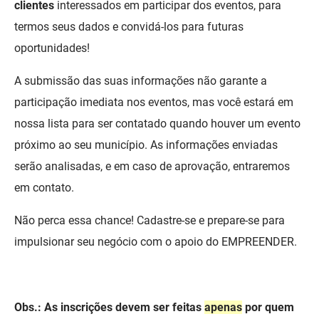
clientes
interessados em participar dos eventos, para
FUNES
Planejamento, Orçamento e Gestão
termos seus dados e convidá-los para futuras
FUNESC
oportunidades!
Procuradoria Geral do Estado
IMEQ
Representação Institucional
A submissão das suas informações não garante a
participação imediata nos eventos, mas você estará em
IASS
Saúde
nossa lista para ser contatado quando houver um evento
IPHAEP
Segurança e Defesa Social
próximo ao seu município. As informações enviadas
serão analisadas, e em caso de aprovação, entraremos
JUCEP
Turismo e Desenvolvimento Econômico
em contato.
LIFESA
Não perca essa chance! Cadastre-se e prepare-se para
LOTEP
impulsionar seu negócio com o apoio do EMPREENDER.
Ouvidoria Geral do Estado
PAP
Obs.: As inscrições devem ser feitas
apenas
por quem