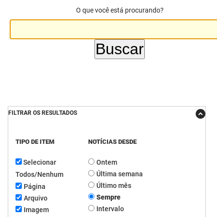
O que você está procurando?
DER
Desenvolvimento e da Articulação Municipal
DETRAN
Desenvolvimento Humano
EMPAER
Educação
ESPEP
Empreender
EPC
Secretaria de Fazenda
FILTRAR OS RESULTADOS
FAC
Secretaria de Governo
TIPO DE ITEM
NOTÍCIAS DESDE
Fapesq
Infraestrutura e dos Recursos Hídricos
Selecionar
Ontem
Fundação Casa de José Américo
Juventude, Esporte e Lazer
Última semana
Todos/Nenhum
FUNAD
Meio Ambiente e Sustentabilidade
Último mês
Página
Sempre
Arquivo
FUNDAC
Mulher e da Diversidade Humana
Intervalo
Imagem