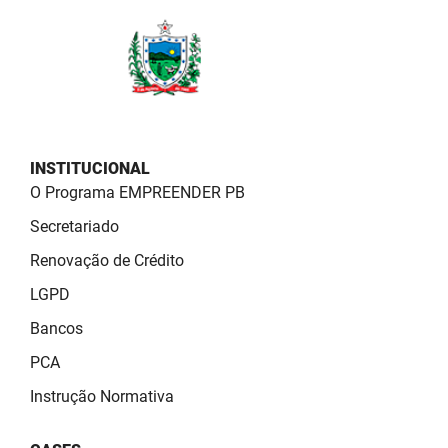
PBGÁS
PB Saúde
PBTUR
PBPREV
INSTITUCIONAL
Projeto Cooperar
O Programa EMPREENDER PB
Secretariado
PROCASE
Renovação de Crédito
PROCON
LGPD
Polícia Militar
Bancos
PCA
Polícia Civil
Instrução Normativa
Rádio Tabajara