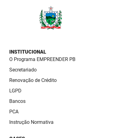
PBGÁS
PB Saúde
PBTUR
PBPREV
INSTITUCIONAL
Projeto Cooperar
O Programa EMPREENDER PB
Secretariado
PROCASE
Renovação de Crédito
PROCON
LGPD
Polícia Militar
Bancos
PCA
Polícia Civil
Instrução Normativa
Rádio Tabajara