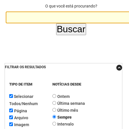
O que você está procurando?
DER
Desenvolvimento e da Articulação Municipal
DETRAN
Desenvolvimento Humano
EMPAER
Educação
ESPEP
Empreender
EPC
Secretaria de Fazenda
FILTRAR OS RESULTADOS
FAC
Secretaria de Governo
TIPO DE ITEM
NOTÍCIAS DESDE
Fapesq
Infraestrutura e dos Recursos Hídricos
Selecionar
Ontem
Fundação Casa de José Américo
Juventude, Esporte e Lazer
Última semana
Todos/Nenhum
FUNAD
Meio Ambiente e Sustentabilidade
Último mês
Página
Sempre
Arquivo
FUNDAC
Mulher e da Diversidade Humana
Intervalo
Imagem