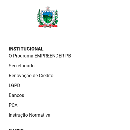
PBGÁS
PB Saúde
PBTUR
PBPREV
INSTITUCIONAL
Projeto Cooperar
O Programa EMPREENDER PB
Secretariado
PROCASE
Renovação de Crédito
PROCON
LGPD
Polícia Militar
Bancos
PCA
Polícia Civil
Instrução Normativa
Rádio Tabajara