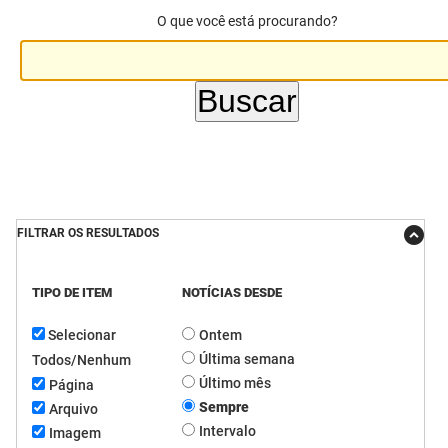
O que você está procurando?
DER
Desenvolvimento e da Articulação Municipal
DETRAN
Desenvolvimento Humano
EMPAER
Educação
ESPEP
Empreender
EPC
Secretaria de Fazenda
FILTRAR OS RESULTADOS
FAC
Secretaria de Governo
TIPO DE ITEM
NOTÍCIAS DESDE
Fapesq
Infraestrutura e dos Recursos Hídricos
Selecionar
Ontem
Fundação Casa de José Américo
Juventude, Esporte e Lazer
Última semana
Todos/Nenhum
FUNAD
Meio Ambiente e Sustentabilidade
Último mês
Página
Sempre
Arquivo
FUNDAC
Mulher e da Diversidade Humana
Intervalo
Imagem