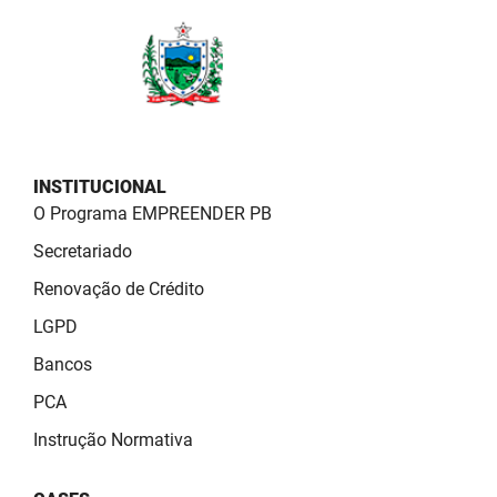
PBGÁS
PB Saúde
PBTUR
PBPREV
INSTITUCIONAL
Projeto Cooperar
O Programa EMPREENDER PB
Secretariado
PROCASE
Renovação de Crédito
PROCON
LGPD
Polícia Militar
Bancos
PCA
Polícia Civil
Instrução Normativa
Rádio Tabajara