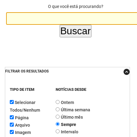
O que você está procurando?
DER
Desenvolvimento e da Articulação Municipal
DETRAN
Desenvolvimento Humano
EMPAER
Educação
ESPEP
Empreender
EPC
Secretaria de Fazenda
FILTRAR OS RESULTADOS
FAC
Secretaria de Governo
TIPO DE ITEM
NOTÍCIAS DESDE
Fapesq
Infraestrutura e dos Recursos Hídricos
Selecionar
Ontem
Fundação Casa de José Américo
Juventude, Esporte e Lazer
Última semana
Todos/Nenhum
FUNAD
Meio Ambiente e Sustentabilidade
Último mês
Página
Sempre
Arquivo
FUNDAC
Mulher e da Diversidade Humana
Intervalo
Imagem